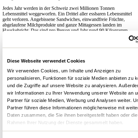
Jedes Jahr werden in der Schweiz zwei Millionen Tonnen
Lebensmittel weggeworfen. Ein Drittel aller essbaren Lebensmittel
geht verloren. Angebissene Sandwiches, einwandfreie Früchte,
abgelaufene Milchprodukte und ganze Mittagessen landen im
Hauskehricht. Das sind pro Person und Jahr rund 90 Kilogramm.
Die Dietikerin Sabina Guggenbühl will wie viele andere
Limmattalerinnen und Limmattaler aktiv etwas gegen
Food Waste
unternehmen. Sie hat deshalb ihr Einkaufsverhalten unter die Lupe
genommen. Seither kauft sie öfters frische Produkte in kleineren
Diese Webseite verwendet Cookies
Mengen ein. Immer strikt nach Einkaufszettel. Ausserdem zaubert
sie auch aus Essensresten leckere Gerichte.
Wir verwenden Cookies, um Inhalte und Anzeigen zu
personalisieren, Funktionen für soziale Medien anbieten zu 
Wenn Sabina es nicht vermeiden kann, Lebensmittel wegzuwerfen,
sammelt die Stadt Dietikon in der
Bioabfallsammlung
neben dem
und die Zugriffe auf unsere Website zu analysieren. Außerd
pflanzlichen Gartenabfall auch ihre organischen Küchenabfall- und
wir Informationen zu Ihrer Verwendung unserer Website an 
Speisereste. Im Vergärwerk Werdhölzli wird der Bioabfall zu
Biogas
Partner für soziale Medien, Werbung und Analysen weiter. U
und Kompost
. Das umweltfreundliche Biogas heizt Tausende von
Wohnungen, komplett CO₂-neutral.
Partner führen diese Informationen möglicherweise mit weite
Daten zusammen, die Sie ihnen bereitgestellt haben oder die
Rahmen Ihrer Nutzung der Dienste gesammelt haben.