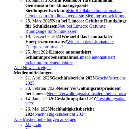
13. Januar 2026
Ein Reallabor fürs Limmattal:
Gemeinsam für klimaangepasste
Siedlungsentwicklung
Ein Reallabor fürs Limmattal:
Gemeinsam für klimaangepasste Siedlungsentwicklung
25. März 2025
Neu bei Limeco: Geführte Rundgänge
für Schulklassen
Neu bei Limeco: Geführte
Rundgänge für Schulklassen
19. Dezember 2024
Wie sieht das Limmattaler
Energiezentrum aus?
Wie sieht das Limmattaler
Energiezentrum aus?
25. Juni 2024
Limeco automatisiert
Schlammprobenentnahme
Limeco automatisiert
Schlammprobenentnahme
Alle News anzeigen
Medienmitteilungen
21. April 2026
Geschäftsbericht 2025
Geschäftsbericht
2025
23. Februar 2026
Neuer Verwaltungsratspräsident
bei Limeco
Neuer Verwaltungsratspräsident bei Limeco
14. Januar 2026
Gestaltungsplan LEZ
Gestaltungsplan
LEZ
26. Mai 2025
Nachhaltigkeitsbericht
2024
Nachhaltigkeitsbericht 2024
Alle Medienmitteilungen anzeigen
Magazin