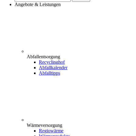
nach:
Angebote & Leistungen
Abfallentsorgung
Recyclinghof
Abfallkalender
Abfalltipps
Wärmeversorgung
Regiowärme