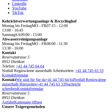
LinkedIn
YouTube
TikTok
Kehricht­ver­wertungs­anlage & Recyclinghof
Montag bis Freitag
MO - FR
07:15 - 12:00
13:00 - 16:45
Samstag
SA
09:00 - 15:00
Abwasser­reinigungs­anlage
Montag bis Freitag
MO - FR
08:00 - 11:30
13:30 - 16:00
Kontakt
Reservatstrasse 5
8953 Dietikon
Telefon:
+41 44 745 64 64
Notfall Regiowärme ausserhalb Arbeitszeiten:
+41 44 745 63 33
Kontaktformular
Kontakt
Wir sind für Sie da
+41 44 745 64 64
Notfall Regiowärme
ausserhalb Bürozeiten
+41 44 745 63 33
Nachricht
schreiben
Kontaktformular
Reservatstrasse 5
8953 Dietikon
Anfahrt
Kartenapp öffnen
Unsere Trägergemeinden