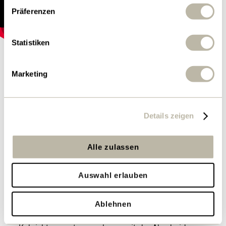
Präferenzen
Statistiken
Kehrichtverwertungsanlage
Marketing
CO₂-Abscheidung
Details zeigen
Die Betreiber von
Schweizer
Kehrichtverwertungsanlagen
haben sich gegenüber
Alle zulassen
dem Bund verpflichtet, Anlagen zur Abscheidung,
Speicherung und Nutzung von CO₂ zeitnah
Auswahl erlauben
einzusetzen. Für die neue
KVA von Limeco
wird die
CO₂-Abscheidung aus den Rauchgasen deshalb
Ablehnen
mitgeplant. Als grosse CO₂-Punktquellen leisten