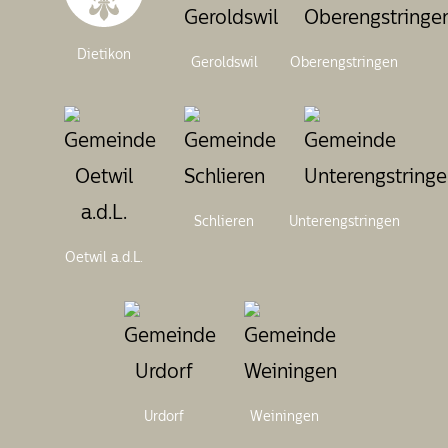
Dietikon
Geroldswil
Oberengstringen
Schlieren
Unterengstringen
Oetwil a.d.L.
Urdorf
Weiningen