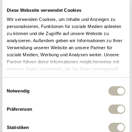
Zum Geschäfts- und
Nachhaltigkeitsbericht 2025
Diese Webseite verwendet Cookies
Wir verwenden Cookies, um Inhalte und Anzeigen zu
personalisieren, Funktionen für soziale Medien anbieten
Abwasserreinigung: So
zu können und die Zugriffe auf unsere Website zu
analysieren. Außerdem geben wir Informationen zu Ihrer
funktioniert die ARA von
Verwendung unserer Website an unsere Partner für
Limeco
soziale Medien, Werbung und Analysen weiter. Unsere
Partner führen diese Informationen möglicherweise mit
weiteren Daten zusammen, die Sie ihnen bereitgestellt
Abtrennen, absetzen, filtern: Folgen Sie dem Fluss
haben oder die sie im Rahmen Ihrer Nutzung der Dienste
gesammelt haben.
durch die Abwasserreinigungsanlage. Detaillierte
Einwilligungsauswahl
Notwendig
Erklärungen und Grafiken finden Sie in der
Broschüre.
Präferenzen
Broschüre über die ARA von Limeco
Statistiken