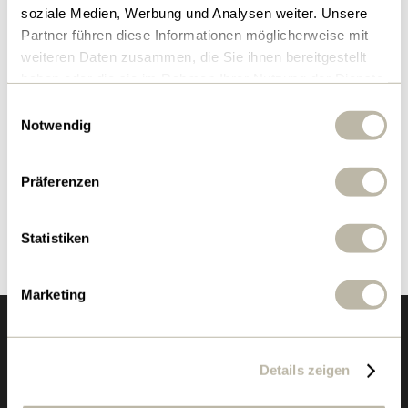
Bundesverwaltungsgericht in St. Gallen Beschwerde
soziale Medien, Werbung und Analysen weiter. Unsere
Partner führen diese Informationen möglicherweise mit
gegen die Verfügung des Preisüberwachers ein.
weiteren Daten zusammen, die Sie ihnen bereitgestellt
haben oder die sie im Rahmen Ihrer Nutzung der Dienste
Medienmitteilung Preisüberwacher |
gesammelt haben.
PDF
Einwilligungsauswahl
Notwendig
Präferenzen
Zurück zur Übersicht
Statistiken
Marketing
Details zeigen