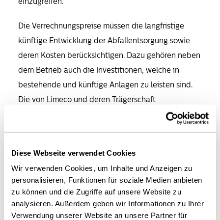
einzugreifen.
Die Verrechnungspreise müssen die langfristige
künftige Entwicklung der Abfallentsorgung sowie
deren Kosten berücksichtigen. Dazu gehören neben
dem Betrieb auch die Investitionen, welche in
bestehende und künftige Anlagen zu leisten sind.
Die von Limeco und deren Trägerschaft
festgelegten und vom Kanton Zürich geprüften
Verrechnungspreise gewährleisten diese langfristige
Perspektive. Der Preisüberwacher dagegen macht
Diese Webseite verwendet Cookies
nur eine Momentaufnahme und geht dabei von
Wir verwenden Cookies, um Inhalte und Anzeigen zu
anderen, teils auch unrichtigen Annahmen aus als
personalisieren, Funktionen für soziale Medien anbieten
Limeco und der Kanton Zürich.
zu können und die Zugriffe auf unsere Website zu
analysieren. Außerdem geben wir Informationen zu Ihrer
Limeco legt deshalb beim
Verwendung unserer Website an unsere Partner für