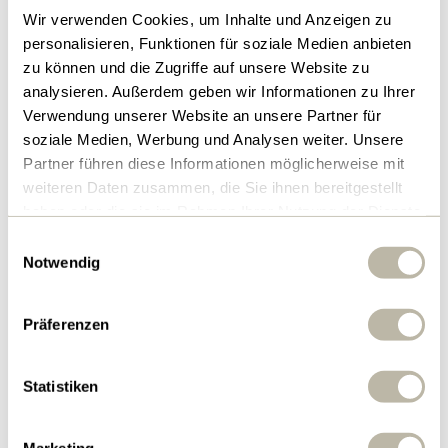
Projektierungsphase und prüft Szenarien und
Wir verwenden Cookies, um Inhalte und Anzeigen zu
personalisieren, Funktionen für soziale Medien anbieten
Varianten der Realisierung. «Der nächste
zu können und die Zugriffe auf unsere Website zu
Meilenstein ist ein über sämtliche Anlagen
analysieren. Außerdem geben wir Informationen zu Ihrer
abgestimmtes Vorprojekt für alle Bauetappen bis
Verwendung unserer Website an unsere Partner für
ins Jahr 2050», so Markus Bircher, Leiter
soziale Medien, Werbung und Analysen weiter. Unsere
Partner führen diese Informationen möglicherweise mit
Strategieprojekte bei Limeco. Der
weiteren Daten zusammen, die Sie ihnen bereitgestellt
Realisierungskredit für die Erweiterung der ARA und
haben oder die sie im Rahmen Ihrer Nutzung der Dienste
den Ersatzneubau der KVA kommt dann
gesammelt haben.
Einwilligungsauswahl
voraussichtlich 2026 zur Abstimmung.
Notwendig
Medienmitteilung Projektierungskredit
Präferenzen
und Landerwerb
Statistiken
Marketing