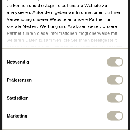
zu können und die Zugriffe auf unsere Website zu
analysieren. Außerdem geben wir Informationen zu Ihrer
Verwendung unserer Website an unsere Partner für
soziale Medien, Werbung und Analysen weiter. Unsere
Partner führen diese Informationen möglicherweise mit
weiteren Daten zusammen, die Sie ihnen bereitgestellt
haben oder die sie im Rahmen Ihrer Nutzung der Dienste
gesammelt haben.
Magazin
Datenschutz
Einwilligungsauswahl
Notwendig
Medien
Impressum
News
Rechtliche Hinweise
Cookie-Richtlinien
Präferenzen
Facebook
Instagram
Statistiken
LinkedIn
YouTube
Marketing
TikTok