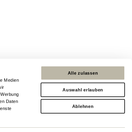
Unterengstringen
Urdorf
Alle zulassen
le Medien
ir
Auswahl erlauben
, Werbung
ren Daten
Ablehnen
ienste