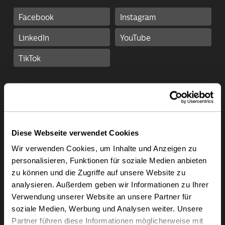
Facebook
Instagram
LinkedIn
YouTube
TikTok
Kehricht­ver­wertungs­anlage &
Recyclinghof
Diese Webseite verwendet Cookies
Öffnungszeiten heute
Öffnet in
Wir verwenden Cookies, um Inhalte und Anzeigen zu
09:00 - 15:00
5h 9m
personalisieren, Funktionen für soziale Medien anbieten
zu können und die Zugriffe auf unsere Website zu
MO - FR
07:15 - 12:00
13:00 - 16:45
analysieren. Außerdem geben wir Informationen zu Ihrer
SA
09:00 - 15:00
Verwendung unserer Website an unsere Partner für
soziale Medien, Werbung und Analysen weiter. Unsere
Partner führen diese Informationen möglicherweise mit