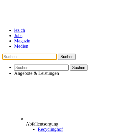
lez.ch
Jobs
Magazin
Medien
Suche
nach:
Suche
nach:
Angebote & Leistungen
Abfallentsorgung
Recyclinghof