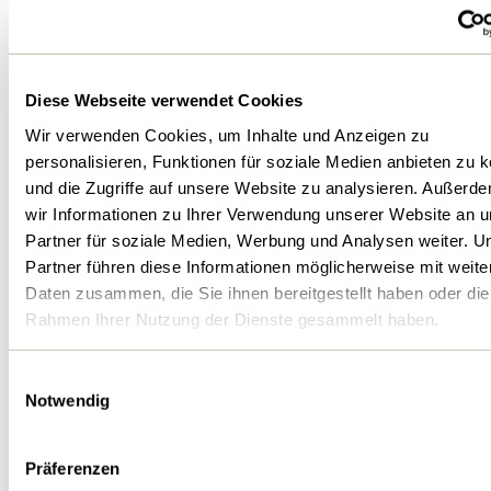
führen ins Gewässer
Vorsicht: Manche Schächte führen ins Gewässer
Diese Webseite verwendet Cookies
Wir verwenden Cookies, um Inhalte und Anzeigen zu
personalisieren, Funktionen für soziale Medien anbieten zu 
und die Zugriffe auf unsere Website zu analysieren. Außerd
Abwasser, ARA, Wasser
Mikroplastik und Spurenstoffe im
wir Informationen zu Ihrer Verwendung unserer Website an 
Abwasser
Partner für soziale Medien, Werbung und Analysen weiter. U
Mikroplastik und Spurenstoffe im Abwasser
Partner führen diese Informationen möglicherweise mit weite
Daten zusammen, die Sie ihnen bereitgestellt haben oder die
Rahmen Ihrer Nutzung der Dienste gesammelt haben.
Einwilligungsauswahl
Notwendig
Abwasser, ARA, Wasser
Feuchttücher, Haare und Fett im
Abwasser
Präferenzen
Feuchttücher, Haare und Fett im Abwasser