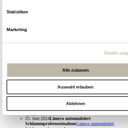
Statistiken
Marketing
Energie
Smarte Kälteversorgung für den Ecopark Tivoli
Smarte Kälteversorgung für den Ecopark Tivoli
Details zei
Alle Magazinbeiträge anzeigen
News
13. Januar 2026
Ein Reallabor fürs Limmattal:
Alle zulassen
Gemeinsam für klimaangepasste
Siedlungsentwicklung
Ein Reallabor fürs Limmattal:
Gemeinsam für klimaangepasste Siedlungsentwicklung
Auswahl erlauben
25. März 2025
Neu bei Limeco: Geführte Rundgänge
für Schulklassen
Neu bei Limeco: Geführte
Rundgänge für Schulklassen
19. Dezember 2024
Wie sieht das Limmattaler
Ablehnen
Energiezentrum aus?
Wie sieht das Limmattaler
Energiezentrum aus?
25. Juni 2024
Limeco automatisiert
Schlammprobenentnahme
Limeco automatisiert