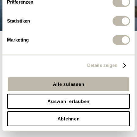
Präferenzen
Statistiken
Pascal Vogel, Leiter Finanzen
Marketing
Mehr lesen aus dem Geschäftsbericht
Details zeigen
Bericht PDF
VRP
GF
Strategie
Alle zulassen
Finanzen
HR
Sicherheit
Abwasser
Auswahl erlauben
Abfall
Energie
Ablehnen